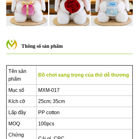
Thông số sản phẩm
Tên sản
Đồ chơi sang trọng của thỏ dễ thương
phẩm
Mục số
MXM-017
Kích cỡ
25cm; 35cm
Lấp đầy
PP cotton
MOQ
100pcs
Chứng
Cái gì, CPC