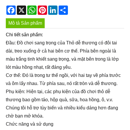
Facebook
X
WhatsApp
Pinterest
LinkedIn
Share
Mô tả Sản phẩm
Chi tiết sản phẩm:
Đầu: Đồ chơi sang trọng của Thỏ dễ thương có đôi tai
dài, treo xuống ở cả hai bên cơ thể. Phía bên ngoài là
màu trắng tinh khiết sang trọng, và mặt bên trong là lớp
lót màu hồng nhạt, rất đáng yêu.
Cơ thể: Đó là trong tư thế ngồi, với hai tay về phía trước
và ôm lấy nhau. Từ phía sau, nó rất tròn và dễ thương.
Phụ kiện: Hiện tại, các phụ kiện của đồ chơi thỏ dễ
thương bao gồm táo, hộp quà, sữa, hoa hồng, ô, v.v.
Chúng tôi hỗ trợ tùy biến và nhiều kiểu dáng hơn đang
chờ bạn mở khóa.
Chức năng và sử dụng