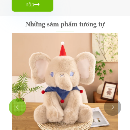
nộp

Những sảm phẩm tương tự

