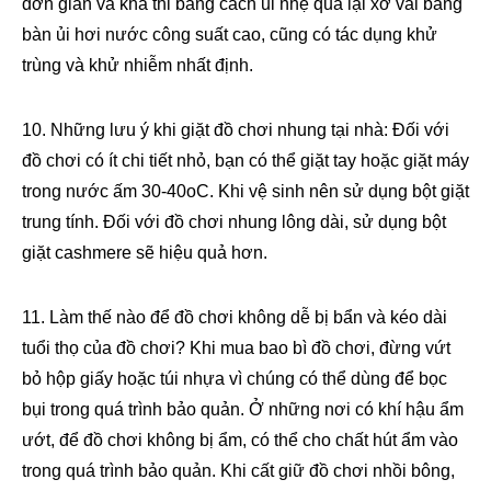
đơn giản và khả thi bằng cách ủi nhẹ qua lại xơ vải bằng
bàn ủi hơi nước công suất cao, cũng có tác dụng khử
trùng và khử nhiễm nhất định.
10. Những lưu ý khi giặt đồ chơi nhung tại nhà: Đối với
đồ chơi có ít chi tiết nhỏ, bạn có thể giặt tay hoặc giặt máy
trong nước ấm 30-40oC. Khi vệ sinh nên sử dụng bột giặt
trung tính. Đối với đồ chơi nhung lông dài, sử dụng bột
giặt cashmere sẽ hiệu quả hơn.
11. Làm thế nào để đồ chơi không dễ bị bẩn và kéo dài
tuổi thọ của đồ chơi? Khi mua bao bì đồ chơi, đừng vứt
bỏ hộp giấy hoặc túi nhựa vì chúng có thể dùng để bọc
bụi trong quá trình bảo quản. Ở những nơi có khí hậu ẩm
ướt, để đồ chơi không bị ẩm, có thể cho chất hút ẩm vào
trong quá trình bảo quản. Khi cất giữ đồ chơi nhồi bông,