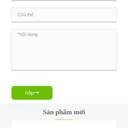
nộp

Sản phẩm mới