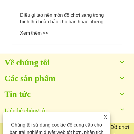
Điều gì tạo nên món đồ chơi sang trọng
hình thú hoàn hảo cho bạn hoặc những
người thân yêu của bạn?
Xem thêm >>
Về chúng tôi
Các sản phẩm
Tin tức
Liên hệ chúng tôi
X
Chúng tôi sử dụng cookie để cung cấp cho
Bản quyền © 2025 Công ty TNHH Sản xuất Đồ chơi
bạn trải nghiệm duyệt web tốt hơn, phân tích