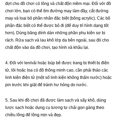
đợt cho đồ chơi có lông và chất độn mềm mại. Đối với đồ
chơi lớn, bạn có thể tìm đường may làm đầy, cắt đường
may và loại bỏ phần nhân đặc biệt (bông acrylic). Các bộ
phận đặc biệt có thể được bỏ đi (để duy trì hình dạng tốt
hơn). Dùng băng dính dán những phần phụ kiện sợ bị
rách. Rửa sạch và lau khô lớp da bên ngoài, sau đó cho
chất độn vào da đồ chơi, tạo hình và khâu lại.
4. Đối với len/vải hoặc búp bê được trang bị thiết bị điện
tử, lõi hoặc loa có độ thông minh cao, cần phải tháo các
linh kiện điện tử (một số linh kiện không thấm nước) hoặc
pin trước khi giặt để tránh hư hỏng do nước.
5. Sau khi đồ chơi đã được làm sạch và sấy khô, dùng
lược sạch hoặc dụng cụ tương tự chải gọn gàng theo
chiều lông để lông mịn và đẹp.