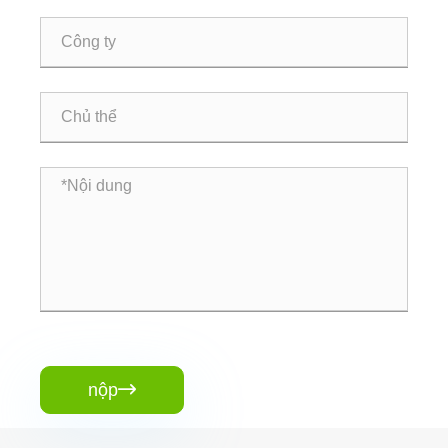
nộp
