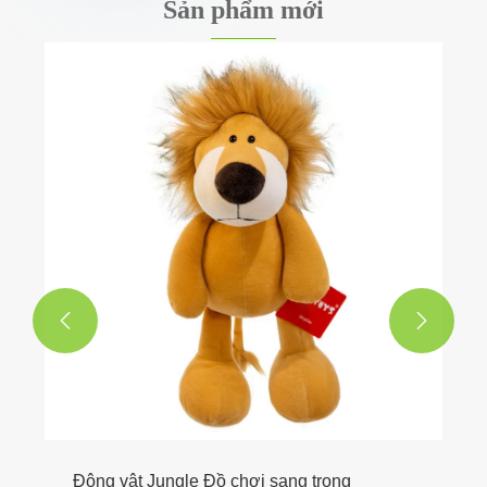
Sản phẩm mới


Động vật Jungle Đồ chơi sang trọng