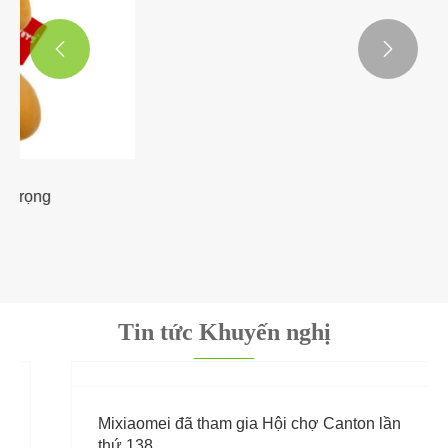


Chuối đồ chơi sang trọng
Xem thêm >>
Tin tức Khuyến nghị