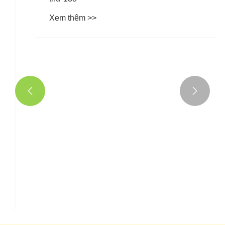


Mixiaomei đã tham gia Hội chợ Canton lần
thứ 138
Xem thêm >>