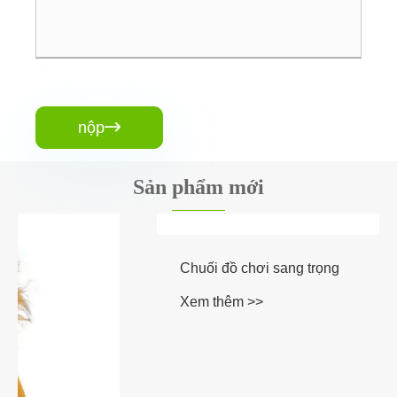
nộp

Sản phẩm mới