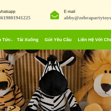
whatsapp
E-mail
8619801941225
abby@zebrapartytoy
n Tức
Tải Xuống
Gửi Yêu Cầu
Liên Hệ Với Ch