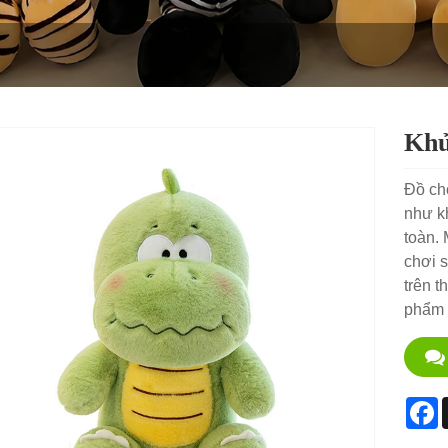
Khủ
Đồ ch
như kh
toàn. 
chơi s
trên t
phẩm 
F