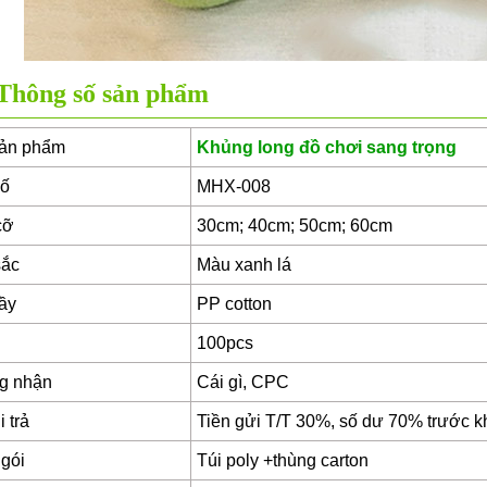
Thông số sản phẩm
sản phẩm
Khủng long đồ chơi sang trọng
số
MHX-008
cỡ
30cm; 40cm; 50cm; 60cm
sắc
Màu xanh lá
ầy
PP cotton
100pcs
g nhận
Cái gì, CPC
 trả
Tiền gửi T/T 30%, số dư 70% trước k
gói
Túi poly +thùng carton