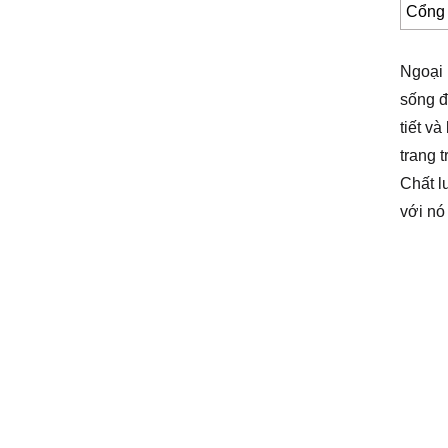
Cổng
Ngoại 
sống đ
tiết v
trang 
Chất l
với nó