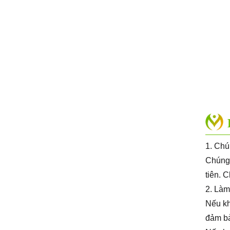
1. Chú
Chúng 
tiên. 
2. Làm
Nếu kh
đảm bả