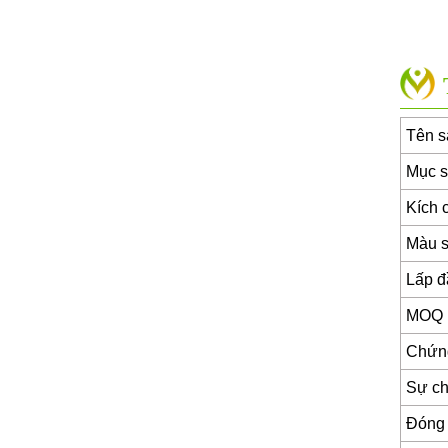
Tên 
Mục 
Kích 
Màu 
Lấp đ
MOQ
Chứn
Sự chi
Đóng 