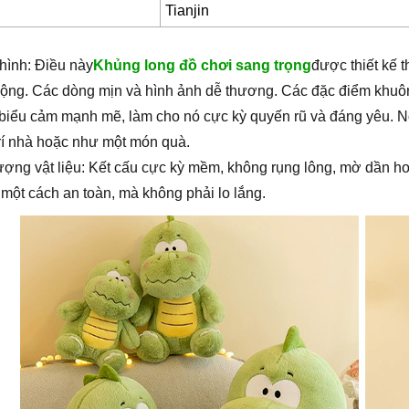
Tianjin
hình: Điều này
Khủng long đồ chơi sang trọng
được thiết kế 
ộng. Các dòng mịn và hình ảnh dễ thương. Các đặc điểm khuôn 
à biểu cảm mạnh mẽ, làm cho nó cực kỳ quyến rũ và đáng yêu. N
trí nhà hoặc như một món quà.
ượng vật liệu: Kết cấu cực kỳ mềm, không rụng lông, mờ dần hoặ
 một cách an toàn, mà không phải lo lắng.