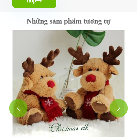
nộp

Những sảm phẩm tương tự
Đồ chơi sang trọng của Bunny Bunny
Xem thêm >>

