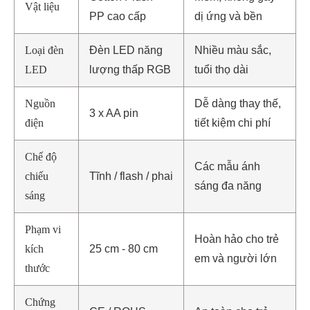
Vật liệu
PP cao cấp
dị ứng và bền
Loại đèn
Đèn LED năng
Nhiều màu sắc,
LED
lượng thấp RGB
tuổi thọ dài
Nguồn
Dễ dàng thay thế,
3 x AA pin
điện
tiết kiệm chi phí
Chế độ
Các mẫu ánh
chiếu
Tĩnh / flash / phai
sáng đa năng
sáng
Phạm vi
Hoàn hảo cho trẻ
kích
25 cm - 80 cm
em và người lớn
thước
Chứng