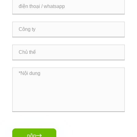
nộp
