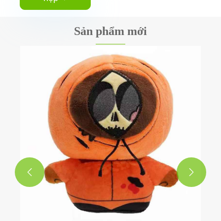
Sản phẩm mới
Ngày lễ tình nhân gấu Teddy
Xem thêm >>

